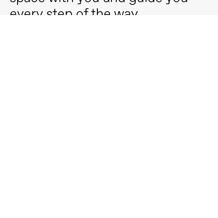
every step of the way.
We design your layout, select your materials, and 
produce every front, custom to you.
15 minutos
Sesión de orientación
Una primera toma de contacto con tu 
diseñador para saber lo que quieres, resolver 
tus dudas y contarte cómo podemos 
ayudarte.
Sin coste ni compromiso
No necesitas planos ni medidas
Entiende mejor si CUBRO encaja contigo
Demander un devis