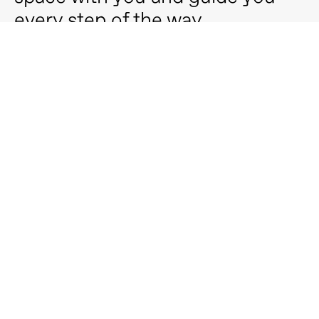
every step of the way.
We design your layout, select your materials, and 
produce every front, custom to you.
15 minutos
Sesión de orientación
Una primera toma de contacto con tu 
diseñador para saber lo que quieres, resolver 
tus dudas y contarte cómo podemos 
ayudarte.
Sin coste ni compromiso
No necesitas planos ni medidas
Entiende mejor si CUBRO encaja contigo
Request a quote