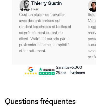
Thierry Gustin
Ale
Paris
Barce
C'est un plaisir de travailler 
Solutions tr
avec des entreprises qui 
Matériaux e
rendent les choses si faciles et 
suggestifs e
se préoccupent autant du 
merveille l'a
client. Vraiment surpris par le 
personnalisé
professionnalisme, la rapidité 
aucun doute, 
et le traitement.
avec cette é
professionn
Garantie
+5.000 
25 ans
livraisons
Questions fréquentes