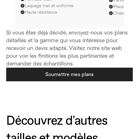
Panneau MD
Laquage mat et uniforme
Placage natur
Haute résistance
Chaleur et d
Si vous êtes déjà décidé, envoyez-nous vos plans 
détaillés et la gamme qui vous intéresse pour 
recevoir un devis adapté. Visitez notre site web 
pour voir les finitions les plus pertinentes et 
demander des échantillons.
Soumettre mes plans
Découvrez d'autres 
tailles et modèles