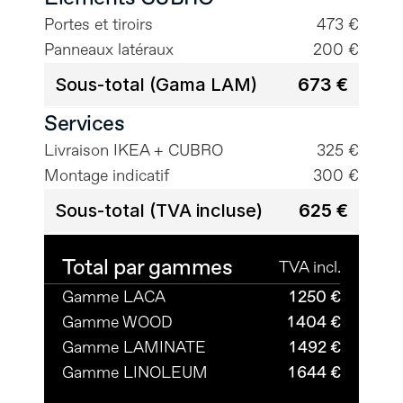
Portes et tiroirs
473 €
Panneaux latéraux
200 €
Sous-total (Gama LAM)
673 €
Services
Livraison IKEA + CUBRO
325 €
Montage indicatif
300 €
Sous-total (TVA incluse)
625 €
Total par gammes
TVA incl.
Gamme LACA
1 250 €
Gamme WOOD
1 404 €
Gamme LAMINATE
1 492 €
Gamme LINOLEUM
1 644 €