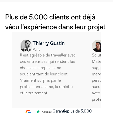
Plus de 5.000 clients ont déjà 
vécu l'expérience dans leur projet
Thierry Gustin
Ale
Paris
Barce
Il est agréable de travailler avec 
Solutions tr
des entreprises qui rendent les 
Matériaux e
choses si simples et se 
suggestifs e
soucient tant de leur client. 
merveilleux 
Vraiment surpris par le 
personnalisé
professionnalisme, la rapidité 
aucun doute, 
et le traitement.
avec cette é
professionn
Garantie
plus de 5.000 