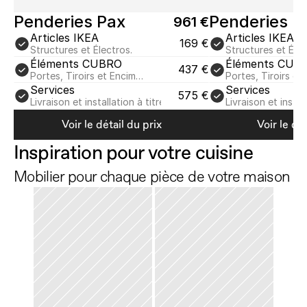
Penderies Pax
Penderies P
961 €
Articles IKEA
Articles IKEA
169 €
Structures et Électros.
Structures et Élec
Éléments CUBRO
Éléments CUB
437 €
Portes, Tiroirs et Encim…
Portes, Tiroirs et
Services
Services
575 €
Livraison et installation à titre indicatif
Livraison et install
Voir le détail du prix
Voir le dét
Inspiration pour votre cuisine
Mobilier pour chaque pièce de votre maison