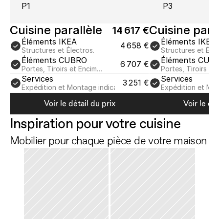
P1
P3
Cuisine parallèle
Cuisine para
14 617 €
Éléments IKEA
Éléments IKEA
4 658 €
Structures et Électros.
Structures et Élec
Éléments CUBRO
Éléments CUB
6 707 €
Portes, Tiroirs et Encim…
Portes, Tiroirs et
Services
Services
3 251 €
Expédition et Montage indicatif
Expédition et Mon
Voir le détail du prix
Voir le dét
Inspiration pour votre cuisine
Mobilier pour chaque pièce de votre maison