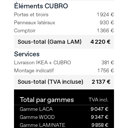
Éléments CUBRO
Portes et tiroirs
1 924 €
Panneaux latéraux
930 €
Comptoir
1 366 €
Sous-total (Gama LAM)
4 220 €
Services
Livraison IKEA + CUBRO
381 €
Montage indicatif
1 756 €
Sous-total (TVA incluse)
2 137 €
Total par gammes
TVA incl.
Gamme LACA
9 047 €
Gamme WOOD
9 347 €
Gamme LAMINATE
9 858 €