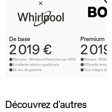
De base
Premium
2 019 €
2 019
Marques : Whirlpool/Electrolux par IKEA
Marque : BOSCH
Excellente relation qualité-prix
Efficacité énergé
25 ans de garantie
Tout intégré de la
Découvrez d'autres 