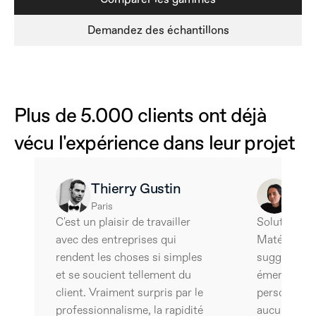
Demandez des échantillons
Plus de 5.000 clients ont déjà 
vécu l'expérience dans leur projet
Thierry Gustin
Ale
Paris
Barce
C'est un plaisir de travailler 
Solutions tr
avec des entreprises qui 
Matériaux e
rendent les choses si simples 
suggestifs e
et se soucient tellement du 
émerveilleme
client. Vraiment surpris par le 
personnalisé
professionnalisme, la rapidité 
aucun doute,