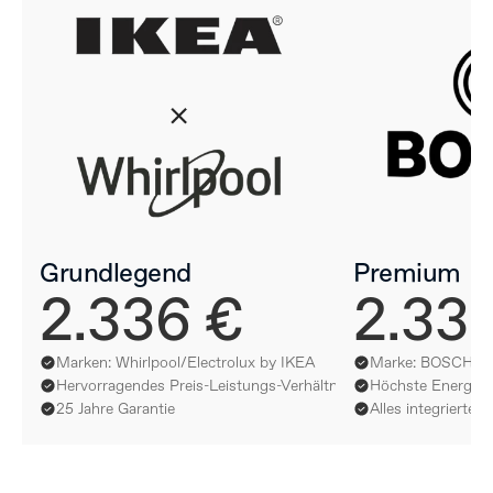
Grundlegend
Premium
2.336 €
2.33
Marken: Whirlpool/Electrolux by IKEA
Marke: BOSCH
Hervorragendes Preis-Leistungs-Verhältnis
Höchste Energieef
25 Jahre Garantie
Alles integrierte 