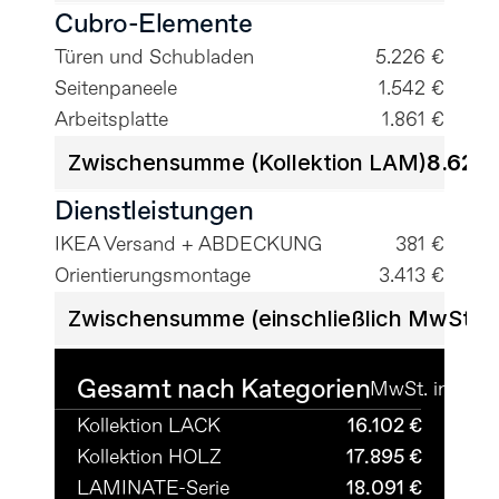
Cubro-Elemente
Türen und Schubladen
5.226 €
Seitenpaneele
1.542 €
Arbeitsplatte
1.861 €
Zwischensumme (Kollektion LAM)
8.629 
Dienstleistungen
IKEA Versand + ABDECKUNG
381 €
Orientierungsmontage
3.413 €
Zwischensumme (einschließlich MwSt.)
3
Gesamt nach Kategorien
MwSt. inkl.
Kollektion LACK
16.102 €
Kollektion HOLZ
17.895 €
LAMINATE-Serie
18.091 €