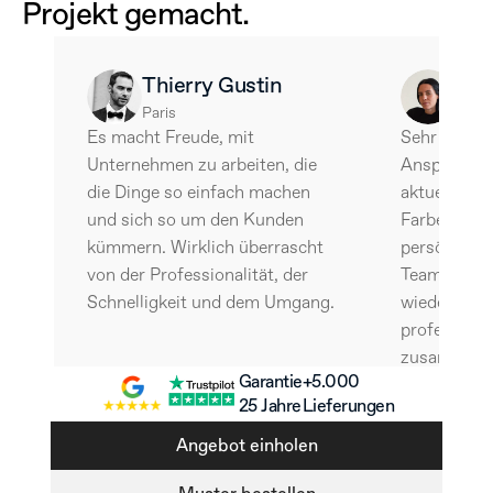
Projekt gemacht.
Thierry Gustin
Ale
Paris
Barce
Es macht Freude, mit 
Sehr intere
Unternehmen zu arbeiten, die 
Ansprechend
die Dinge so einfach machen 
aktuelle Mat
und sich so um den Kunden 
Farben. Ein
kümmern. Wirklich überrascht 
persönliche
von der Professionalität, der 
Teams. Ohne
Schnelligkeit und dem Umgang.
wieder mit 
professione
zusammenar
Garantie
+5.000 
25 Jahre
Lieferungen
Angebot einholen