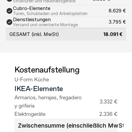
Strukturen und Haushaltsgeräte
Cubro-Elemente
8.629 €
Türen, Schubladen und Arbeitsplatten
Dienstleistungen
3.795 €
Versand und orientierte Montage
GESAMT (inkl. MwSt)
18.091 €
Kostenaufstellung
U-Form Küche
IKEA-Elemente
Armarios, herrajes, fregadero 
3.332 €
y grifería
Elektrogeräte
2.336 €
Zwischensumme (einschließlich MwSt.)
5