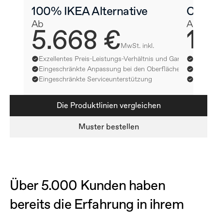
100% IKEA Alternative
CUBR
Ab
Ab
5.668 €
16
MwSt. inkl.
Exzellentes Preis-Leistungs-Verhältnis und Garantien
Premium
Eingeschränkte Anpassung bei den Oberflächen
Unendli
Eingeschränkte Serviceunterstützung
Designe
Die Produktlinien vergleichen
Muster bestellen
Über 5.000 Kunden haben 
bereits die Erfahrung in ihrem 