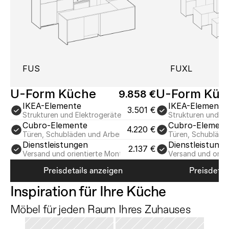
FUS
FUXL
U-Form Küche
U-Form Küc
9.858 €
IKEA-Elemente
IKEA-Elemente
3.501 €
Strukturen und Elektrogeräte
Strukturen und El
Cubro-Elemente
Cubro-Element
4.220 €
Türen, Schubläden und Arbeitsplatten…
Türen, Schubläde
Dienstleistungen
Dienstleistung
2.137 €
Versand und orientierte Montage
Versand und orie
Preisdetails anzeigen
Preisdetai
Inspiration für Ihre Küche
Möbel für jeden Raum Ihres Zuhauses