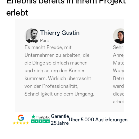
Erlebnis bereits in ihrem Projekt 
erlebt
Thierry Gustin
Ale
Paris
Barce
Es macht Freude, mit 
Sehr intere
Unternehmen zu arbeiten, die 
Anregende u
die Dinge so einfach machen 
Materialien 
und sich so um den Kunden 
Wunder der 
kümmern. Wirklich überrascht 
Betreuung d
von der Professionalität, 
werde ohne 
Schnelligkeit und dem Umgang.
diesem Team
arbeiten.
Garantie
Über 5.000 Auslieferungen
25 Jahre