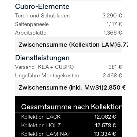
Cubro-Elemente
Türen und Schubladen
3.290 €
Seitenpaneele
1.117 €
Arbeitsplatte
1.366 €
Zwischensumme (Kollektion LAM)
5.773 
Dienstleistungen
Versand IKEA + CUBRO
381 €
Ungefähre Montagekosten
2.468 €
Zwischensumme (inkl. MwSt)
2.850 €
Gesamtsumme nach Kollektionen
Mw
Kollektion LACK
12.082 €
Kollektion HOLZ
12.578 €
Kollektion LAMINAT
13.334 €